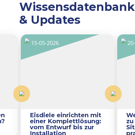
Wissensdatenbank
& Updates
15-05-2026
20
en
Eisdiele einrichten mit
We
n?
einer Komplettlösung:
zu
vom Entwurf bis zur
Si
Installation
pr