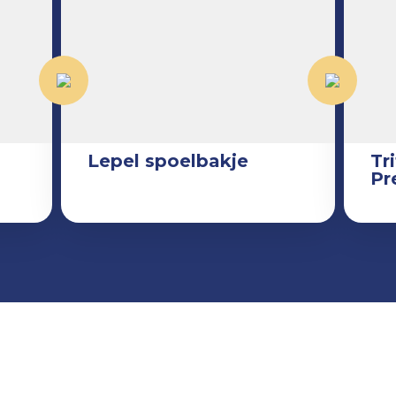
Lepel spoelbakje
Tr
Pr